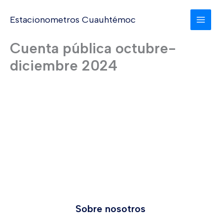
Ir
al
Estacionometros Cuauhtémoc
MAI
contenido
Cuenta pública octubre-
MEN
diciembre 2024
Sobre nosotros