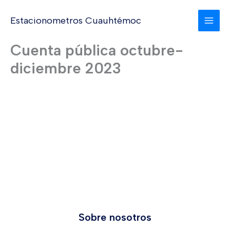
Ir
al
Estacionometros Cuauhtémoc
contenido
Cuenta pública octubre-
diciembre 2023
Sobre nosotros