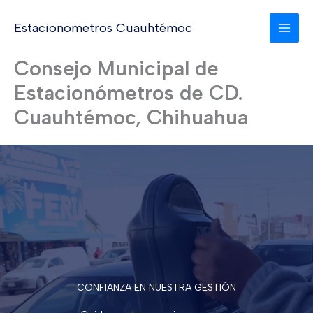
Ir
al
Estacionometros Cuauhtémoc
MAI
contenido
Consejo Municipal de
MEN
Estacionómetros de CD.
Cuauhtémoc, Chihuahua
CONFIANZA EN NUESTRA GESTIÓN